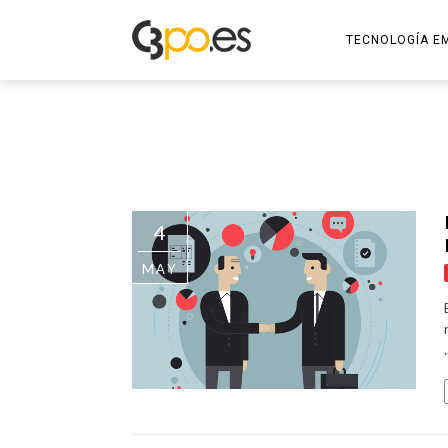
TECNOLOGÍA E
ECOEMBES
CAMPUS TRAINI
FRANCISCO BOR
4
DALION STORE
MAY
PC GAMING 365
ORBIZALIA
.
BIZPILLS
SANTIAGO JIMEN