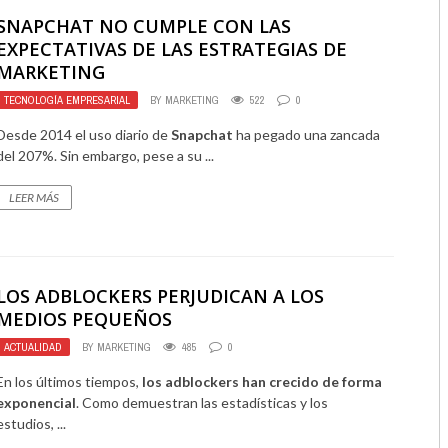
SNAPCHAT NO CUMPLE CON LAS
EXPECTATIVAS DE LAS ESTRATEGIAS DE
MARKETING
TECNOLOGÍA EMPRESARIAL
BY
MARKETING
522
0
Desde 2014 el uso diario de
Snapchat
ha pegado una zancada
del 207%. Sin embargo, pese a su ...
LEER MÁS
LOS ADBLOCKERS PERJUDICAN A LOS
MEDIOS PEQUEÑOS
ACTUALIDAD
BY
MARKETING
485
0
En los últimos tiempos,
los adblockers han crecido de forma
exponencial
. Como demuestran las estadísticas y los
estudios, ...