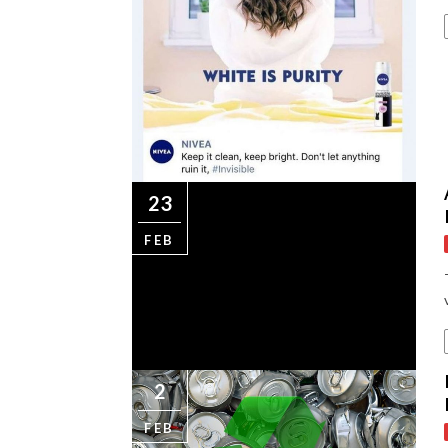
23
FEB
2
FEB