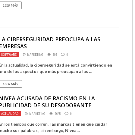
LEER MÁS
LA CIBERSEGURIDAD PREOCUPA A LAS
EMPRESAS
SOFTWARE
BY
MARKETING
696
0
En la actualidad
, la ciberseguridad se está convirtiendo en
uno de los aspectos que más preocupan a las ...
LEER MÁS
NIVEA ACUSADA DE RACISMO EN LA
PUBLICIDAD DE SU DESODORANTE
ACTUALIDAD
BY
MARKETING
2645
0
En los tiempos que corren ,
las marcas tienen que cuidar
mucho sus palabras
, sin embargo,
Nivea ...