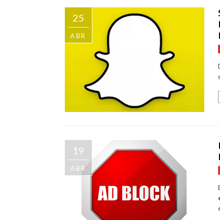
25
ABR
19
ABR