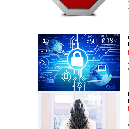
13
ABR