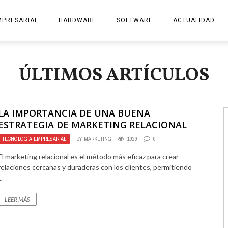
MPRESARIAL
HARDWARE
SOFTWARE
ACTUALIDAD
SOVINT SINERGIAS
VOZPÓPULI
ÚLTIMOS ARTÍCULOS
NG
MÁSMÓVIL
JA RUPÉREZ MUÑOZ
YOIGO
LA IMPORTANCIA DE UNA BUENA
OPINIONES SOBRE
ESTRATEGIA DE MARKETING RELACIONAL
TECNOLOGÍA EMPRESARIAL
BY
MARKETING
1929
0
El marketing relacional es el método más eficaz para crear
relaciones cercanas y duraderas con los clientes, permitiendo
..
LEER MÁS
EZ BARRULL